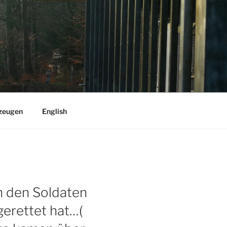
zeugen
English
h den Soldaten
gerettet hat…(