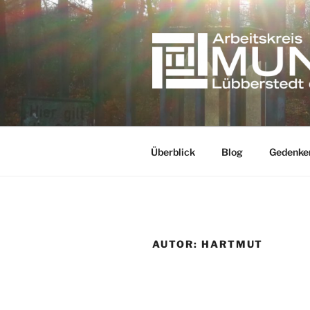
Zum
Inhalt
springen
Erinnern gegen das Vergessen
Überblick
Blog
Gedenke
AUTOR:
HARTMUT