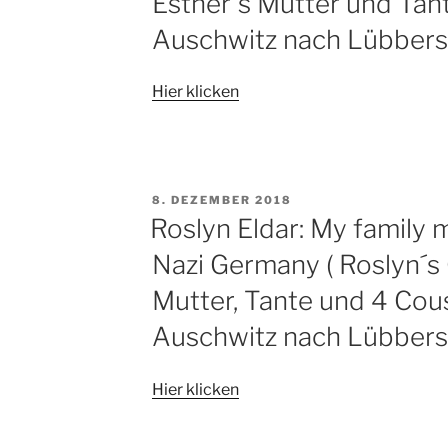
Esther´s Mutter und Ta
Auschwitz nach Lübberst
Hier klicken
VERÖFFENTLICHT
8. DEZEMBER 2018
AM
Roslyn Eldar: My family
Nazi Germany ( Roslyn´s
Mutter, Tante und 4 Co
Auschwitz nach Lübbers
Hier klicken