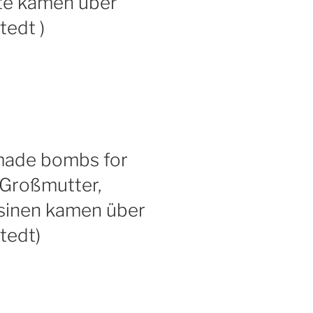
nte kamen über
edt )
 made bombs for
 Großmutter,
usinen kamen über
tedt)