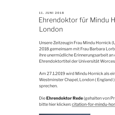
VERÖFFENTLICHT
11. JUNI 2018
AM
Ehrendoktor für Mindu H
London
Unsere Zeitzeugin Frau Mindu Hornick (U
2018 gemeinsam mit Frau Barbara Lorber 
ihre unermüdliche Erinnerungsarbeit an
Ehrendoktortitel der Universität Worces
Am 27.1.2019 wird Mindu Hornick als ei
Westminster Chapel, London ( England 
sprechen.
Die
Ehrendoktor Rede
(gehalten von P
bitte hier klicken:
citation-for-mindu-hor