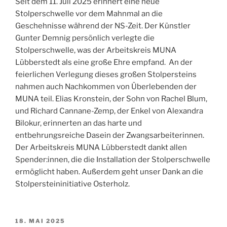
Seit dem 11. Juli 2025 erinnert eine neue
Stolperschwelle vor dem Mahnmal an die
Geschehnisse während der NS-Zeit. Der Künstler
Gunter Demnig persönlich verlegte die
Stolperschwelle, was der Arbeitskreis MUNA
Lübberstedt als eine große Ehre empfand. An der
feierlichen Verlegung dieses großen Stolpersteins
nahmen auch Nachkommen von Überlebenden der
MUNA teil. Elias Kronstein, der Sohn von Rachel Blum,
und Richard Cannane-Zemp, der Enkel von Alexandra
Bilokur, erinnerten an das harte und
entbehrungsreiche Dasein der Zwangsarbeiterinnen.
Der Arbeitskreis MUNA Lübberstedt dankt allen
Spender:innen, die die Installation der Stolperschwelle
ermöglicht haben. Außerdem geht unser Dank an die
Stolpersteininitiative Osterholz.
VERÖFFENTLICHT
18. MAI 2025