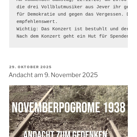
die drei Vollblutmusiker aus Jever ihr genia
für Demokratie und gegen das Vergessen. Das 
empfehlenswert. 

Wichtig: Das Konzert ist bestuhlt und der Ei
Nach dem Konzert geht ein Hut für Spenden h
VERÖFFENTLICHT
29. OKTOBER 2025
AM
Andacht am 9. November 2025