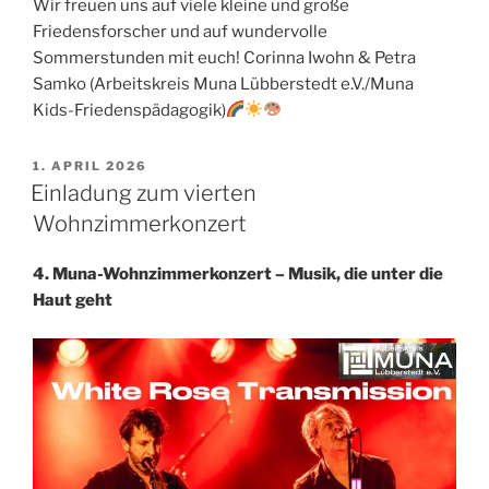
Wir freuen uns auf viele kleine und große
Friedensforscher und auf wundervolle
Sommerstunden mit euch! Corinna Iwohn & Petra
Samko (Arbeitskreis Muna Lübberstedt e.V./Muna
Kids-Friedenspädagogik)
VERÖFFENTLICHT
1. APRIL 2026
AM
Einladung zum vierten
Wohnzimmerkonzert
4. Muna-Wohnzimmerkonzert – Musik, die unter die
Haut geht