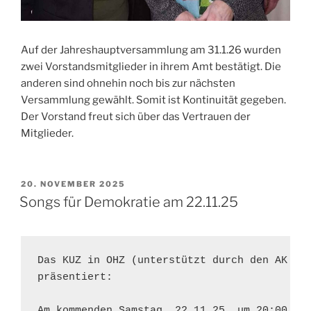
Auf der Jahreshauptversammlung am 31.1.26 wurden
zwei Vorstandsmitglieder in ihrem Amt bestätigt. Die
anderen sind ohnehin noch bis zur nächsten
Versammlung gewählt. Somit ist Kontinuität gegeben.
Der Vorstand freut sich über das Vertrauen der
Mitglieder.
VERÖFFENTLICHT
20. NOVEMBER 2025
AM
Songs für Demokratie am 22.11.25
Das KUZ in OHZ (unterstützt durch den AK Mun
präsentiert: 

Am kommenden Samstag, 22.11.25, um 20:00 Uhr