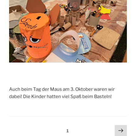
Auch beim Tag der Maus am 3. Oktober waren wir
dabei! Die Kinder hatten viel Spaß beim Basteln!
Seitennummerierung
Näch
Seite
1