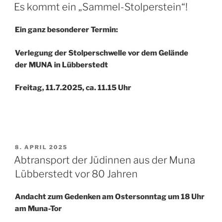
AM
Es kommt ein „Sammel-Stolperstein“!
Ein ganz besonderer Termin:
Ver­le­gung der Stol­per­schwel­le vor dem Ge­län­de
der MUNA in Lübberstedt
Freitag, 11.7.2025, ca. 11.15 Uhr
VERÖFFENTLICHT
8. APRIL 2025
AM
Abtransport der Jüdinnen aus der Muna
Lübberstedt vor 80 Jahren
Andacht zum Gedenken am Ostersonntag um 18 Uhr
am Muna-Tor