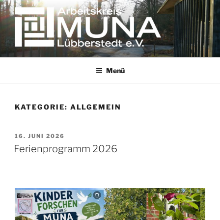
Zum
Inhalt
springen
Erinnern gegen das Vergessen
Menü
KATEGORIE:
ALLGEMEIN
VERÖFFENTLICHT
16. JUNI 2026
AM
Ferienprogramm 2026