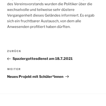
des Vereinsvorstands wurden die Politiker über die
wechselvolle und teilweise sehr düstere
Vergangenheit dieses Geländes informiert. Es ergab
sich ein fruchtbarer Austausch, von dem alle
Anwesenden profitiert haben dürften.
Beitragsnavigation
Vorheriger
ZURÜCK
Beitrag
Spaziergottesdienst am 18.7.2021
Nächster
WEITER
Beitrag
Neues Projekt mit Schüler*innen