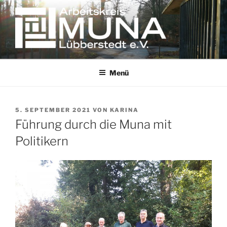
Zum
Inhalt
springen
Erinnern gegen das Vergessen
Menü
VERÖFFENTLICHT
5. SEPTEMBER 2021
VON
KARINA
AM
Führung durch die Muna mit
Politikern