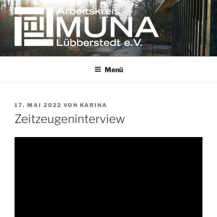
Zum
Inhalt
springen
Erinnern gegen das Vergessen
Menü
VERÖFFENTLICHT
17. MAI 2022
VON
KARINA
AM
Zeitzeugeninterview