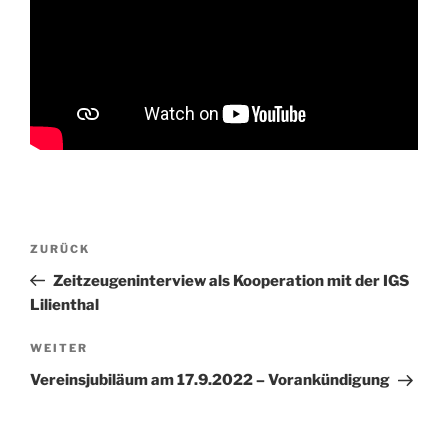
Beitragsnavigation
Vorheriger
ZURÜCK
Beitrag
Zeitzeugeninterview als Kooperation mit der IGS
Lilienthal
Nächster
WEITER
Beitrag
Vereinsjubiläum am 17.9.2022 – Vorankündigung